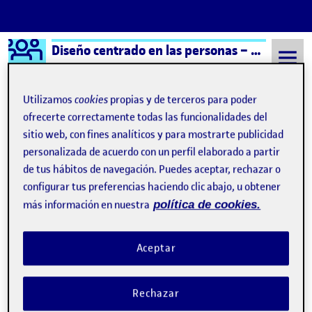
Logo Ágora
Diseño centrado en las personas – Aula 2
Saltar al contenido
Utilizamos
cookies
propias y de terceros para poder
ofrecerte correctamente todas las funcionalidades del
sitio web, con fines analíticos y para mostrarte publicidad
Semestre 20232 - Aula 2
Manuel Juan Navarro
personalizada de acuerdo con un perfil elaborado a partir
Manuel Juan Navarro
de tus hábitos de navegación. Puedes aceptar, rechazar o
configurar tus preferencias haciendo clic abajo, u obtener
más información en nuestra
política de cookies.
PEC1. Diseño Universal. Elección de actividad
Publicado por
Publicado por
Manuel Juan Navarro
Visibilidad:
Fecha de publicación
7 marzo, 2024 6:01 pm
en PEC1. Diseño Universal. Elecció
Pública
-
7 Mar 2024
-
1 comentario
Aceptar
Rechazar