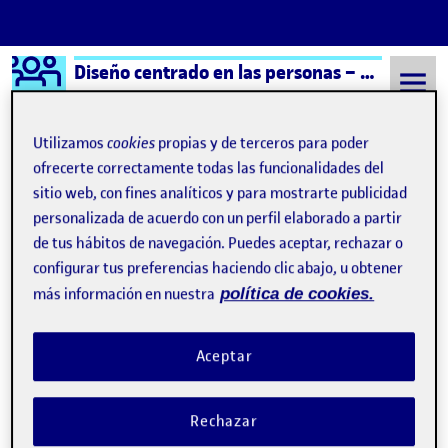
Logo Ágora
Diseño centrado en las personas – Aula 2
Saltar al contenido
Utilizamos
cookies
propias y de terceros para poder
ofrecerte correctamente todas las funcionalidades del
sitio web, con fines analíticos y para mostrarte publicidad
Semestre 20232 - Aula 2
DIMENSIONES
personalizada de acuerdo con un perfil elaborado a partir
DIMENSIONES
de tus hábitos de navegación. Puedes aceptar, rechazar o
configurar tus preferencias haciendo clic abajo, u obtener
más información en nuestra
política de cookies.
Practica 1 / Maqueta estación de tren
Publicado por
Publicado por
Maria Paula González Pinzón
Visibilidad:
Fecha de publicación
25 abril, 2024 2:21 pm
en Practica 1 / Maqueta estación d
Pública
-
23 Abr 2024
-
comentario
Aceptar
Hola Compañeros, Les comparto mi video de la representacion
grafica de mi maqueta, Locacion: Estacion de tren Balaguer
Rechazar
Actividad seleccionada: Compra del tren. Problematicas: Demora
en la compra del tiquete del tren El espacio es demasiado