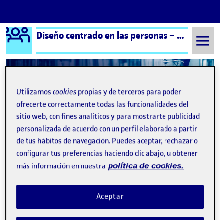
Logo Ágora
Diseño centrado en las personas – Aula 2
Saltar al contenido
Utilizamos
cookies
propias y de terceros para poder
Semestre 20232 - Aula 2
DISEÑOUNIVERSAL
ofrecerte correctamente todas las funcionalidades del
DISEÑOUNIVERSAL
sitio web, con fines analíticos y para mostrarte publicidad
personalizada de acuerdo con un perfil elaborado a partir
de tus hábitos de navegación. Puedes aceptar, rechazar o
Practica 1 / Maqueta estación de tren
Publicado por
configurar tus preferencias haciendo clic abajo, u obtener
Publicado por
Maria Paula González Pinzón
más información en nuestra
política de cookies.
Visibilidad:
Fecha de publicación
25 abril, 2024 2:21 pm
en Practica 1 / Maqueta estación d
Pública
-
23 Abr 2024
-
comentario
Hola Compañeros, Les comparto mi video de la representacion
Aceptar
grafica de mi maqueta, Locacion: Estacion de tren Balaguer
Actividad seleccionada: Compra del tren. Problematicas: Demora
en la compra del tiquete del tren El espacio es demasiado