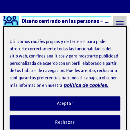
Logo Ágora
Diseño centrado en las personas – Aula 2
Saltar al contenido
Utilizamos
cookies
propias y de terceros para poder
ofrecerte correctamente todas las funcionalidades del
sitio web, con fines analíticos y para mostrarte publicidad
Semestre 20232 - Aula 2
AMBIENTE
personalizada de acuerdo con un perfil elaborado a partir
AMBIENTE
de tus hábitos de navegación. Puedes aceptar, rechazar o
configurar tus preferencias haciendo clic abajo, u obtener
más información en nuestra
política de cookies.
Diseño universal / Elección de espacio
Publicado por
Publicado por
Maria Paula González Pinzón
Visibilidad:
Fecha de publicación
11 marzo, 2024 2:25 am
en Diseño universal / Elección de
Pública
-
11 Mar 2024
-
1 comentario
Aceptar
Rechazar