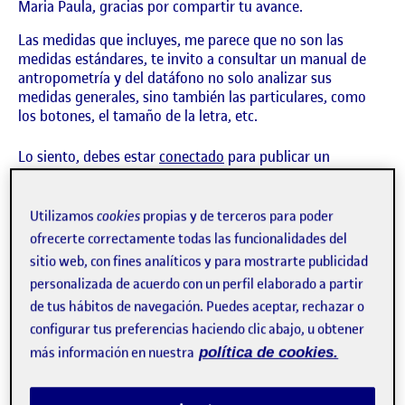
Maria Paula, gracias por compartir tu avance.
Las medidas que incluyes, me parece que no son las
medidas estándares, te invito a consultar un manual de
antropometría y del datáfono no solo analizar sus
medidas generales, sino también las particulares, como
los botones, el tamaño de la letra, etc.
Lo siento, debes estar
conectado
para publicar un
comentario.
Utilizamos
cookies
propias y de terceros para poder
ofrecerte correctamente todas las funcionalidades del
sitio web, con fines analíticos y para mostrarte publicidad
Practica 1 / Maqueta estación de tren
Publicado por
personalizada de acuerdo con un perfil elaborado a partir
Publicado por
Maria Paula González Pinzón
de tus hábitos de navegación. Puedes aceptar, rechazar o
Visibilidad:
Fecha de publicación
25 abril, 2024 2:21 pm
en Practica 1 / Maqueta estación de 
Pública
-
23 Abr 2024
-
comentario
configurar tus preferencias haciendo clic abajo, u obtener
más información en nuestra
política de cookies.
CONTRIBUTION
0
EN PRACTICA 1 / MAQUETA ESTACIÓN DE 
DEBATE