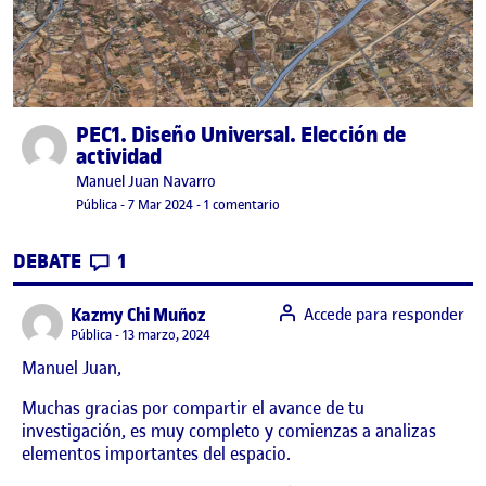
PEC1. Diseño Universal. Elección de
Publicado por
actividad
Publicado por
Manuel Juan Navarro
Visibilidad:
Fecha de publicación
7 marzo, 2024 6:01 pm
en PEC1. Diseño Universal. Elección 
Pública
-
7 Mar 2024
-
1 comentario
CONTRIBUTIONS
EN PEC1. DISEÑO UNIVERSAL. ELECCIÓN 
DEBATE
1
says:
Kazmy Chi Muñoz
Accede para responder
Visibilidad:
Pública
13 marzo, 2024
Manuel Juan,
Muchas gracias por compartir el avance de tu
investigación, es muy completo y comienzas a analizas
elementos importantes del espacio.