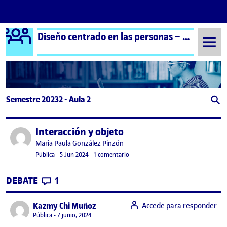
Logo Ágora
Diseño centrado en las personas – Aula 2
Saltar al contenido
Semestre 20232 - Aula 2
Interacción y objeto
Publicado por
Publicado por
Maria Paula González Pinzón
Visibilidad:
Fecha de publicación
6 junio, 2024 1:37 am
en Interacción y objeto
Pública
-
5 Jun 2024
-
1 comentario
CONTRIBUTIONS
EN INTERACCIÓN Y OBJETO
DEBATE
1
says:
Kazmy Chi Muñoz
Accede para responder
Visibilidad:
Pública
7 junio, 2024