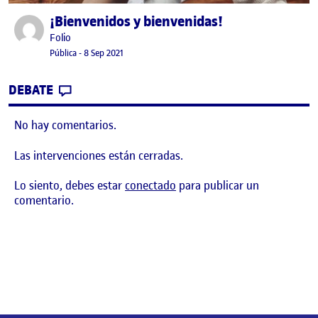
¡Bienvenidos y bienvenidas!
Publicado por
Publicado por
Folio
Visibilidad:
Fecha de publicación
15 septiembre, 2022 3:41 pm
Pública
-
8 Sep 2021
CONTRIBUTION
0
EN ¡BIENVENIDOS Y BIENVENIDAS!
DEBATE
No hay comentarios.
Las intervenciones están cerradas.
Lo siento, debes estar
conectado
para publicar un
comentario.