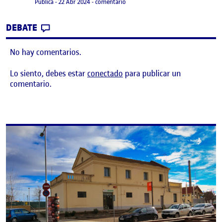
Visibilidad:
Fecha de publicación
en Practica 1
Pública
-
22 Abr 2024
-
comentario
CONTRIBUTION
0
EN PRACTICA 1
DEBATE
No hay comentarios.
Lo siento, debes estar
conectado
para publicar un
comentario.