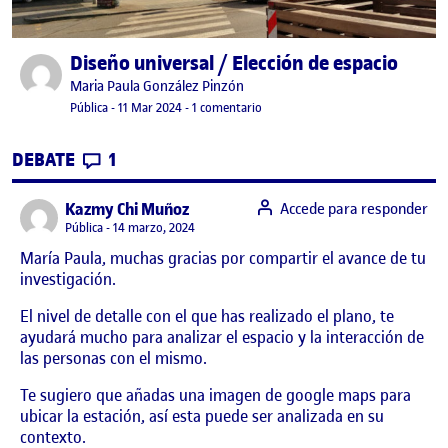
Diseño universal / Elección de espacio
Publicado por
Publicado por
Maria Paula González Pinzón
Visibilidad:
Fecha de publicación
11 marzo, 2024 2:25 am
en Diseño universal / Elección de e
Pública
-
11 Mar 2024
-
1 comentario
CONTRIBUTIONS
EN DISEÑO UNIVERSAL / ELECCIÓN DE ES
DEBATE
1
says:
Kazmy Chi Muñoz
Accede para responder
Visibilidad:
Pública
14 marzo, 2024
María Paula, muchas gracias por compartir el avance de tu
investigación.
El nivel de detalle con el que has realizado el plano, te
ayudará mucho para analizar el espacio y la interacción de
las personas con el mismo.
Te sugiero que añadas una imagen de google maps para
ubicar la estación, así esta puede ser analizada en su
contexto.