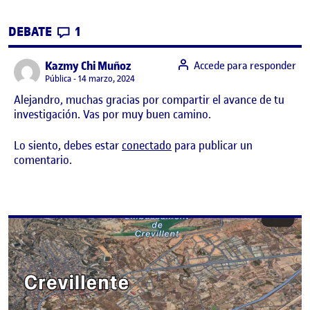
CONTRIBUTIONS
EN PEC 1: DISEÑO UNIVERSINAL
DEBATE
1
says:
Kazmy Chi Muñoz
Accede para responder
Visibilidad:
Pública
14 marzo, 2024
Alejandro, muchas gracias por compartir el avance de tu
investigación. Vas por muy buen camino.
Lo siento, debes estar
conectado
para publicar un
comentario.