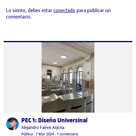
Lo siento, debes estar
conectado
para publicar un
comentario.
PEC 1: Diseño Universinal
Publicado por
Publicado por
Alejandro Fairen Arjona
Visibilidad:
Fecha de publicación
7 marzo, 2024 8:01 pm
en PEC 1: Diseño Universinal
Pública
-
7 Mar 2024
-
1 comentario