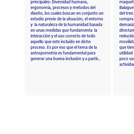
principales: Diversidad humana,
maqueta
ergonomía, procesos y metodos del
Balague
diseño, los cuales buscan en conjunto un
del tren
estudio previo de la situación, el entorno
compra d
y la naturaleza de la humanidad basada
demasia
en unas medidas que fundamenta la
directa
interacción y el uso correcto de todo
reducida
aquello que este incluido en dicho
movilid
proceso. Es por eso que el tema de la
que tien
antropometría es fundamental para
utilidad
generar una buena inclusión y a partir…
poco uso
activid