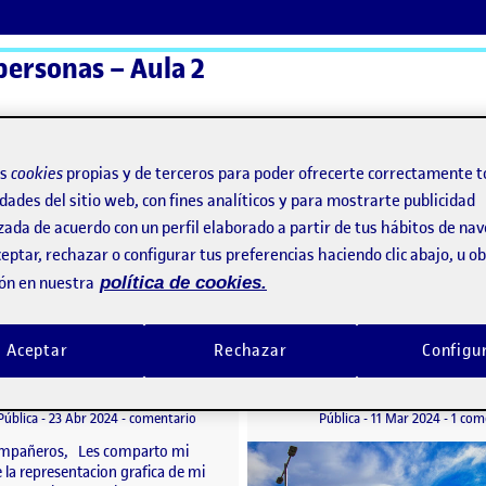
personas – Aula 2
ActiFolios
Ay
os
cookies
propias y de terceros para poder ofrecerte correctamente t
dades del sitio web, con fines analíticos y para mostrarte publicidad
zada de acuerdo con un perfil elaborado a partir de tus hábitos de na
nzón
eptar, rechazar o configurar tus preferencias haciendo clic abajo, u 
ón en nuestra
política de cookies.
Pinzón
Aceptar
Rechazar
Configu
Practica 1 / Maqueta estación de tren
o por
Publicado por
Publicado por
Publicado por
Maria Paula González Pinzón
Maria Paula González Pi
to
Visibilidad:
Fecha de publicación
25 abril, 2024 2:21 pm
en Practica 1 / Maqueta estación de tren
Visibilidad:
Fecha de publicació
11 marz
Pública
-
23 Abr 2024
-
comentario
Pública
-
11 Mar 2024
-
1 com
mpañeros, Les comparto mi
 la representacion grafica de mi