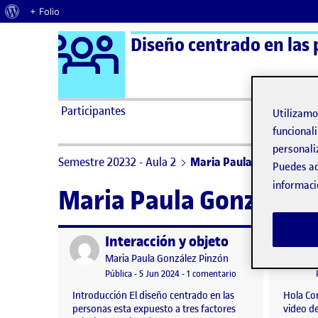
Acerca de WordPress
+ Folio
Logo Ágora
Diseño centrado en las 
Saltar al contenido
Participantes
Utilizam
funcionali
personali
Semestre 20232 - Aula 2
Maria Paula González Pi
Puedes ac
informaci
Maria Paula González 
Interacción y objeto
Publicado por
Publicad
Publicado por
Maria Paula González Pinzón
Visibilidad:
Fecha de publicación
6 junio, 2024 1:37 am
en Interacción y obje
Pública
-
5 Jun 2024
-
1 comentario
Introducción El diseño centrado en las
Hola Co
personas esta expuesto a tres factores
video de