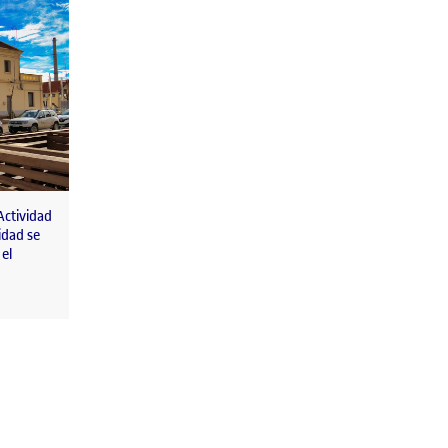
ctividad
idad se
el