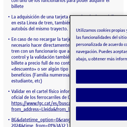
con uno de los funcionarios para poder adquirir el
billete
La adquisición de una tarjeta que además de ser útil
en esta Linea de tren, también es valida en la Linea de
autobús del mismo trayecto.
Utilizamos
cookies
propias 
las funcionalidades del siti
En caso de no recargar la tarjeta, o no tenerla, es
personalizada de acuerdo co
necesario hacer directamente la compra dentro del
tren con un funcionario que además de realizar el
navegación. Puedes aceptar,
control y la validación también hace la venta del
abajo, u obtener más infor
billete a precio full de no contar con ningún
«descuento» o ser algún tipo de usuario con
beneficios (Familia numerosa, tarjeta joven, jubilado,
estudiante, etc)
Validar en el cartel físico informativo y/o en la web
oficial de los ferrocarriles de Cataluña (
https://www.fgc.cat/es/buscador/?
from_address=Lleida&from_lat=41.620098&from_lng=0.
BG&datetime_option=0&range_option=0&date=11-03-
2024&time_from=01%3A32
)