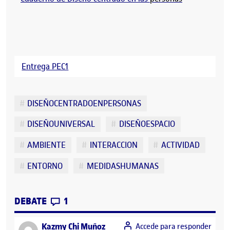
Entrega PEC1
Etiquetas
DISEÑOCENTRADOENPERSONAS
DISEÑOUNIVERSAL
DISEÑOESPACIO
AMBIENTE
INTERACCION
ACTIVIDAD
ENTORNO
MEDIDASHUMANAS
CONTRIBUTIONS
EN DISEÑO UNIVERSAL / ELECCIÓN DE 
DEBATE
1
says:
Kazmy Chi Muñoz
Accede para responder