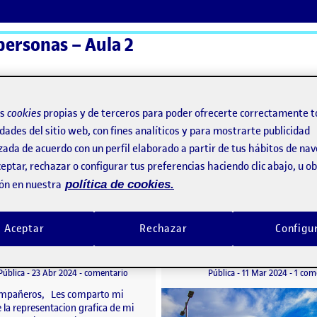
personas – Aula 2
ActiFolios
Ay
os
cookies
propias y de terceros para poder ofrecerte correctamente t
dades del sitio web, con fines analíticos y para mostrarte publicidad
zada de acuerdo con un perfil elaborado a partir de tus hábitos de na
RSONAS
eptar, rechazar o configurar tus preferencias haciendo clic abajo, u 
ón en nuestra
política de cookies.
ERSONAS
Aceptar
Rechazar
Configu
Practica 1 / Maqueta estación de tren
o por
Publicado por
Publicado por
Publicado por
Maria Paula González Pinzón
Maria Paula González Pi
to
Visibilidad:
Fecha de publicación
25 abril, 2024 2:21 pm
en Practica 1 / Maqueta estación de tren
Visibilidad:
Fecha de publicació
11 marz
Pública
-
23 Abr 2024
-
comentario
Pública
-
11 Mar 2024
-
1 com
mpañeros, Les comparto mi
 la representacion grafica de mi