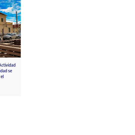
ctividad
idad se
el