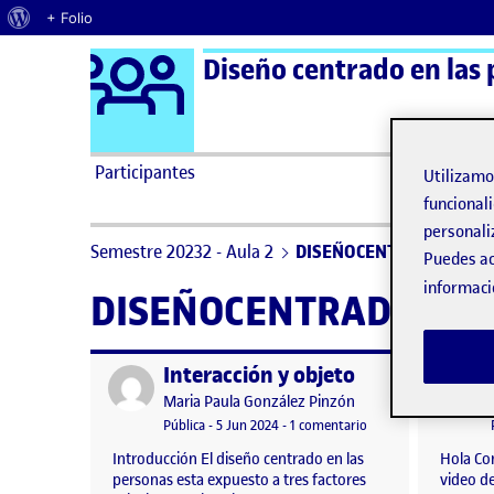
Acerca de WordPress
+ Folio
Logo Ágora
Diseño centrado en las 
Saltar al contenido
Participantes
Utilizam
funcionali
personali
Semestre 20232 - Aula 2
DISEÑOCENTRADOENPE
Puedes ac
informaci
DISEÑOCENTRADOENP
Interacción y objeto
Publicado por
Publicad
Publicado por
Maria Paula González Pinzón
Visibilidad:
Fecha de publicación
6 junio, 2024 1:37 am
en Interacción y obje
Pública
-
5 Jun 2024
-
1 comentario
Introducción El diseño centrado en las
Hola Co
personas esta expuesto a tres factores
video de