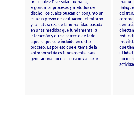
principales: Diversidad humana,
maqueta
ergonomía, procesos y metodos del
Balague
diseño, los cuales buscan en conjunto un
del tren
estudio previo de la situación, el entorno
compra d
y la naturaleza de la humanidad basada
demasia
en unas medidas que fundamenta la
directa
interacción y el uso correcto de todo
reducida
aquello que este incluido en dicho
movilid
proceso. Es por eso que el tema de la
que tien
antropometría es fundamental para
utilidad
generar una buena inclusión y a partir…
poco uso
activid